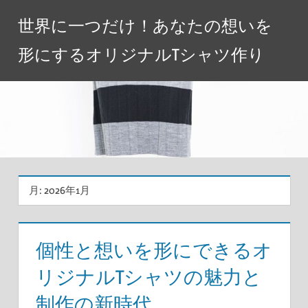
コ
世界に一つだけ！あなたの想いを
ン
テ
形にするオリジナルTシャツ作り
ン
ツ
へ
ス
キ
ッ
プ
月:
2026年1月
個性と想いを形にできるオ
リジナルTシャツの魅力と
制作の新時代