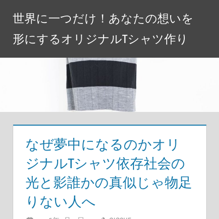
コ
世界に一つだけ！あなたの想いを
ン
テ
形にするオリジナルTシャツ作り
ン
ツ
へ
ス
キ
ッ
プ
なぜ夢中になるのかオリ
ジナルTシャツ依存社会の
光と影誰かの真似じゃ物足
りない人へ