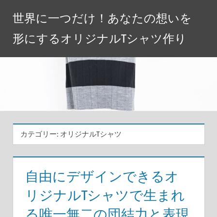
コ
世界に一つだけ！あなたの想いを
ン
テ
形にするオリジナルTシャツ作り
ン
ツ
へ
ス
キ
ッ
プ
カテゴリー:
オリジナルTシャツ
自由にデザインできるオ
リジナルTシャツで生まれ
る唯一無二の団結力と表現