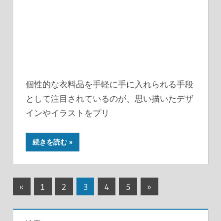
個性的な衣料品を手軽に手に入れられる手段
として注目されているのが、思い描いたデザ
インやイラストをプリ
続きを読む
投
前
次
«
1
2
3
4
5
»
の
の
稿
記
記