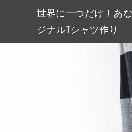
コ
世界に一つだけ！あ
ン
テ
ジナルTシャツ作り
ン
ツ
へ
ス
キ
ッ
プ