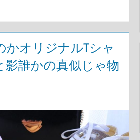
のかオリジナルTシャ
と影誰かの真似じゃ物