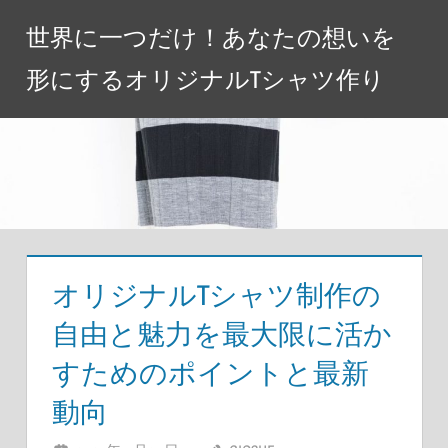
コ
世界に一つだけ！あなたの想いを
ン
テ
形にするオリジナルTシャツ作り
ン
ツ
へ
ス
キ
ッ
プ
オリジナルTシャツ制作の
自由と魅力を最大限に活か
すためのポイントと最新
動向