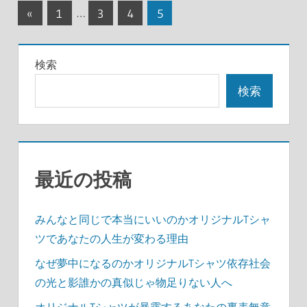
投
前
«
1
…
3
4
5
の
稿
記
の
検索
事
ペ
検索
ー
ジ
送
最近の投稿
り
みんなと同じで本当にいいのかオリジナルTシャ
ツであなたの人生が変わる理由
なぜ夢中になるのかオリジナルTシャツ依存社会
の光と影誰かの真似じゃ物足りない人へ